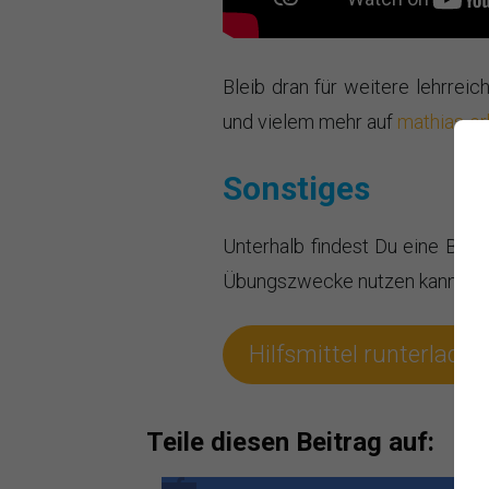
Bleib dran für weitere lehrreic
und vielem mehr auf
mathias-er
Sonstiges
Unterhalb findest Du eine Beis
Übungszwecke nutzen kannst:
Hilfsmittel runterladen
Teile diesen Beitrag auf: