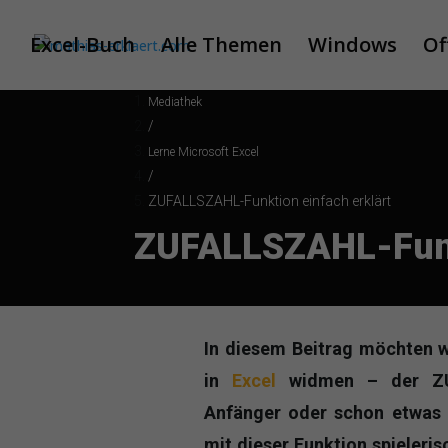
Excel-Buch
Alle Themen
Windows
Of
Mediathek
/
Lerne Microsoft Excel
/
ZUFALLSZAHL-Funktion einfach erklärt
ZUFALLSZAHL-Funkt
In diesem Beitrag möchten w
in
Excel
widmen – der ZUF
Anfänger oder schon etwas e
mit dieser Funktion spieleri