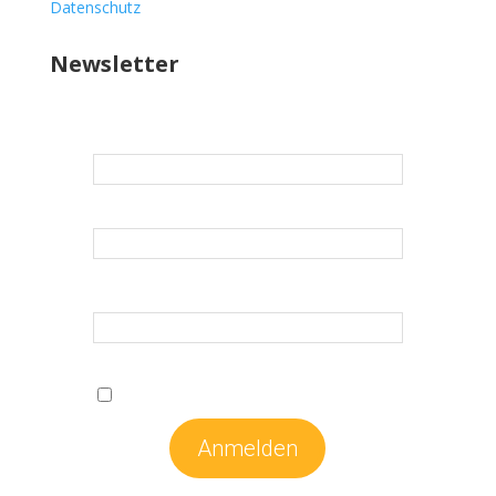
Datenschutz
Newsletter
E-Mail
*
Vorname
*
Nachname
*
*Erforderliche Felder
Ich stimme den
Datenschutzbestimmungen
zu.