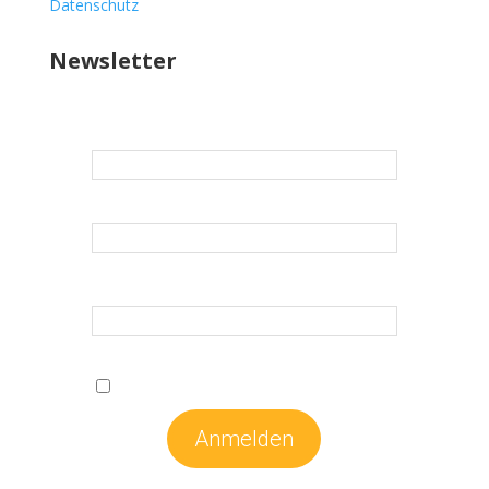
Datenschutz
Newsletter
E-Mail
*
Vorname
*
Nachname
*
*Erforderliche Felder
Ich stimme den
Datenschutzbestimmungen
zu.