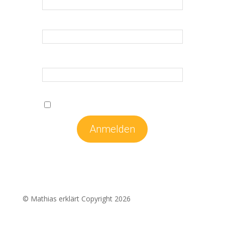
Vorname
*
Nachname
*
*Erforderliche Felder
Ich stimme den
Datenschutzbestimmungen
zu.
© Mathias erklärt Copyright 2026