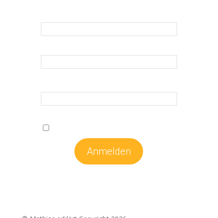
E-Mail
*
Vorname
*
Nachname
*
*Erforderliche Felder
Ich stimme den
Datenschutzbestimmungen
zu.