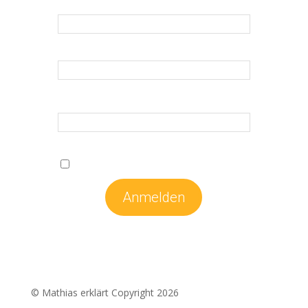
E-Mail
*
Vorname
*
Nachname
*
*Erforderliche Felder
Ich stimme den
Datenschutzbestimmungen
zu.
© Mathias erklärt Copyright 2026